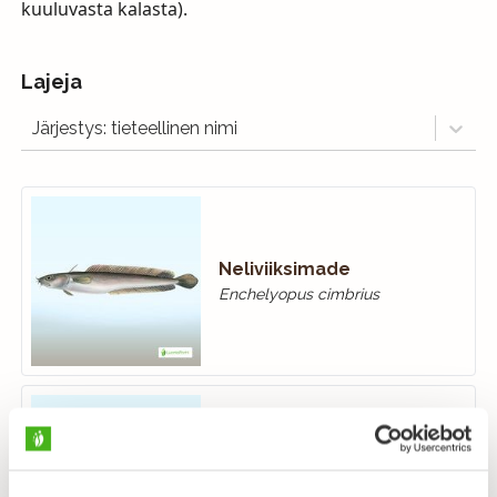
kuuluvasta kalasta).
Lajeja
Järjestys: tieteellinen nimi
Neliviiksimade
Enchelyopus cimbrius
Made
Lota lota