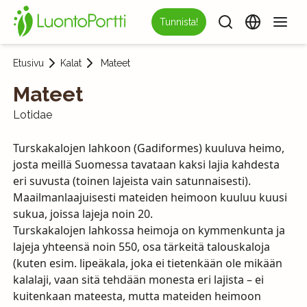
Tunnista!
Etusivu
Kalat
Mateet
Mateet
Lotidae
Turskakalojen lahkoon (Gadiformes) kuuluva heimo,
josta meillä Suomessa tavataan kaksi lajia kahdesta
eri suvusta (toinen lajeista vain satunnaisesti).
Maailmanlaajuisesti mateiden heimoon kuuluu kuusi
sukua, joissa lajeja noin 20.
Turskakalojen lahkossa heimoja on kymmenkunta ja
lajeja yhteensä noin 550, osa tärkeitä talouskaloja
(kuten esim. lipeäkala, joka ei tietenkään ole mikään
kalalaji, vaan sitä tehdään monesta eri lajista – ei
kuitenkaan mateesta, mutta mateiden heimoon