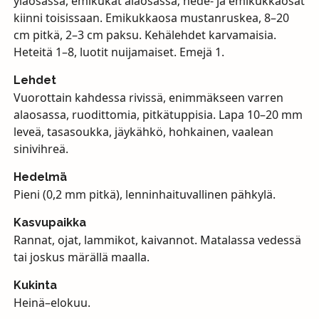
yläosassa, emikukat alaosassa; hede- ja emikukkaosat
kiinni toisissaan. Emikukkaosa mustanruskea, 8–20
cm pitkä, 2–3 cm paksu. Kehälehdet karvamaisia.
Heteitä 1–8, luotit nuijamaiset. Emejä 1.
Lehdet
Vuorottain kahdessa rivissä, enimmäkseen varren
alaosassa, ruodittomia, pitkätuppisia. Lapa 10–20 mm
leveä, tasasoukka, jäykähkö, hohkainen, vaalean
sinivihreä.
Hedelmä
Pieni (0,2 mm pitkä), lenninhaituvallinen pähkylä.
Kasvupaikka
Rannat, ojat, lammikot, kaivannot. Matalassa vedessä
tai joskus märällä maalla.
Kukinta
Heinä–elokuu.