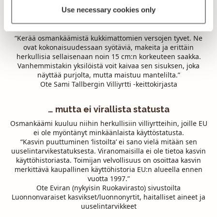
Use necessary cookies only
Herkullinen ja ravitseva villiyrtti…
“Kerää osmankäämistä kukkimattomien versojen tyvet. Ne
ovat kokonaisuudessaan syötäviä, makeita ja erittäin
herkullisia sellaisenaan noin 15 cm:n korkeuteen saakka.
Vanhemmistakin yksilöistä voit kaivaa sen sisuksen, joka
näyttää purjolta, mutta maistuu mantelilta.”
Ote Sami Tallbergin Villiyrtti -keittokirjasta
… mutta ei virallista statusta
Osmankäämi kuuluu niihin herkullisiin villiyrtteihin, joille EU
ei ole myöntänyt minkäänlaista käyttöstatusta.
“Kasvin puuttuminen ‘listoilta’ ei sano vielä mitään sen
uuselintarvikestatuksesta. Viranomaisilla ei ole tietoa kasvin
käyttöhistoriasta. Toimijan velvollisuus on osoittaa kasvin
merkittävä kaupallinen käyttöhistoria EU:n alueella ennen
vuotta 1997.”
Ote Eviran (nykyisin Ruokavirasto) sivustoilta
Luonnonvaraiset kasvikset/luonnonyrtit, haitalliset aineet ja
uuselintarvikkeet