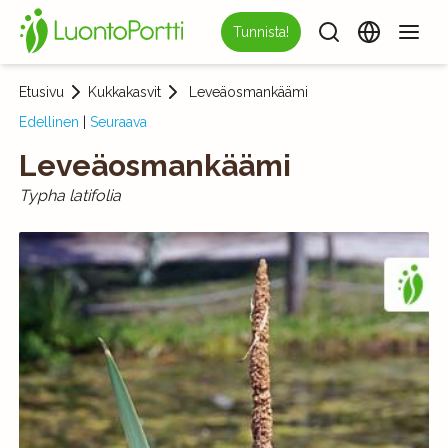
Tunnista!
Etusivu
Kukkakasvit
Leveäosmankäämi
Edellinen
|
Seuraava
Leveäosmankäämi
Typha latifolia