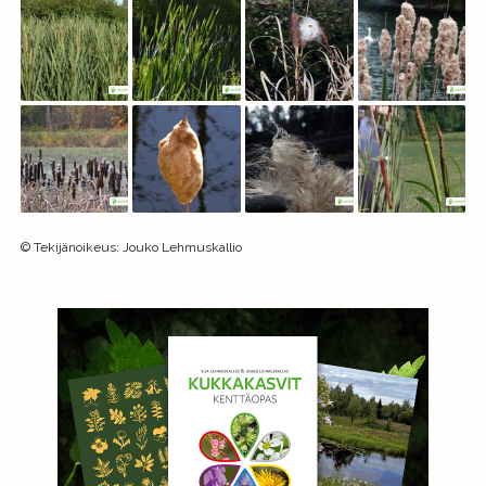
©
Tekijänoikeus
:
Jouko Lehmuskallio