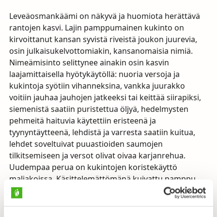
Leveäosmankäämi on näkyvä ja huomiota herättävä
rantojen kasvi. Lajin pamppumainen kukinto on
kirvoittanut kansan syvistä riveistä joukon juurevia,
osin julkaisukelvottomiakin, kansanomaisia nimiä.
Nimeämisinto selittynee ainakin osin kasvin
laajamittaisella hyötykäytöllä: nuoria versoja ja
kukintoja syötiin vihanneksina, vankka juurakko
voitiin jauhaa jauhojen jatkeeksi tai keittää siirapiksi,
siemenistä saatiin puristettua öljyä, hedelmysten
pehmeitä haituvia käytettiin eristeenä ja
tyynyntäytteenä, lehdistä ja varresta saatiin kuitua,
lehdet soveltuivat puuastioiden saumojen
tilkitsemiseen ja versot olivat oivaa karjanrehua.
Uudempaa perua on kukintojen koristekäyttö
maljakoissa. Käsittelemättömänä kuivattu pamppu
hajoaa talven aikana siementen ja kehäkarvojen
sekasotkuksi, mutta tämän voi estää huonekalulakalla
tai glyseroliin kastamalla.