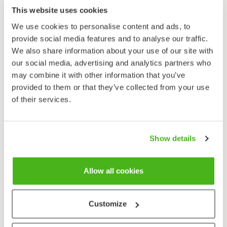
This website uses cookies
Leveäosmankäämi on yksi eniten ihmistoiminnasta
We use cookies to personalise content and ads, to
hyötyneistä kasveista Suomessa. Se on runsastunut
provide social media features and to analyse our traffic.
erityisesti parinkymmenen viime vuoden aikana ja
We also share information about your use of our site with
leviää jatkuvasti uusille seuduille: lajin kevyet
our social media, advertising and analytics partners who
siemenet lentävät tuulen mukana syksyllä ja talvella
may combine it with other information that you’ve
ihmisen luomille pikku kosteikoille, kuten ojanvarsille.
provided to them or that they’ve collected from your use
Suomesta voi leveäosmankäämin lisäksi löytää
of their services.
selvästi harvinaisemman kapeaosmankäämin (
T.
angustifolia
). Nimensä mukaisesti se on
kapealehtisempi ja suosii jonkin verran syvempää
Show details
vettä. Kukinta-aikaan lajit on helppo erottaa, sillä
kapeaosmankäämin ohuehkon kukinnon hede- ja
emikukinnot ovat selvästi erillään.
Allow all cookies
Customize
Lähetä palautetta!