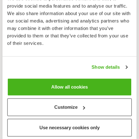
Kesä–heinäkuu.
provide social media features and to analyse our traffic.
We also share information about your use of our site with
our social media, advertising and analytics partners who
Paatsamakasvit ovat pensaita tai pieniä puita. Lehdet
may combine it with other information that you’ve
yksinkertaisia, vahvasti kärkeä kohti kaartuvia.
provided to them or that they’ve collected from your use
Korvakkeet pieniä. Kukat pieniä, 4- tai 5-lukuisia,
of their services.
säteittäisiä, viuhkoina lehtihangoissa.
Korpipaatsama on melko yleinen ja se viihtyy
kosteissa metsissä, soiden reunamilla,
Show details
rantapensaikoissa, purojen varsilla, metsittyvillä
pelloilla, tienvarsilla, joutomailla. Se on oraton,
lyhytversoton pensas. Silmut ovat suomuttomat ja
Allow all cookies
ruskeakarvaiset. Kuori on voimakkaan hajuinen,
tummanharmaa ja valkopilkkuinen. Korpipaatsama
Customize
on vanha lääkekasvi, jota orapaatsaman tapaan on
käytetty erityisesti ulostuslääkkeenä.
Myrkytystietokeskuksen mukaan “paatsamat ovat
Use necessary cookies only
myrkyllisiä, mutta pienen määrän nauttiminen