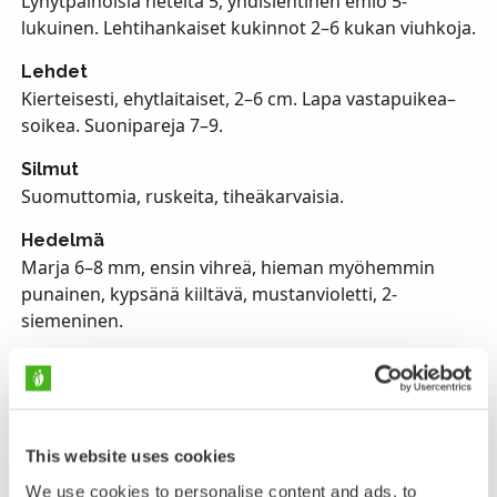
Lyhytpalhoisia heteitä 5, yhdislehtinen emiö 5-
lukuinen. Lehtihankaiset kukinnot 2–6 kukan viuhkoja.
Lehdet
Kierteisesti, ehytlaitaiset, 2–6 cm. Lapa vastapuikea–
soikea. Suonipareja 7–9.
Silmut
Suomuttomia, ruskeita, tiheäkarvaisia.
Hedelmä
Marja 6–8 mm, ensin vihreä, hieman myöhemmin
punainen, kypsänä kiiltävä, mustanvioletti, 2-
siemeninen.
Kasvupaikka
Rehevänpuoleiset puronvarsi- ja rantakorvet, ruoho-
ja heinäkorvet, soiden reunat, metsänreunat,
tienvarsipensaikot.
This website uses cookies
Kukinta
We use cookies to personalise content and ads, to