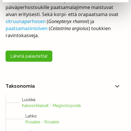
aiheuttaa harvoin oireita”. Joillekin
päiväperhostoukille paatsamalajimme maistuvat
aivan erityisesti. Sekä korpi- että orapaatsama ovat
sitruunaperhosen
(
Gonepteryx rhamni
) ja
paatsamasinisiiven
(
Celastrina argiolus
) toukkien
ravintokasveja.
Lähetä palautetta!
Taksonomia
Luokka
Kaksisirkkaiset - Magnoliopsida
Lahko
Rosales - Rosales