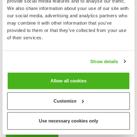
provide social media features and to analyse our traffic.
kan arten i regel inte föröka sig. De torskar som finns
We also share information about your use of our site with
i våra vatten härstammar från Östersjöns sydligare
our social media, advertising and analytics partners who
delar.
may combine it with other information that you’ve
provided to them or that they’ve collected from your use
Föda
of their services.
Bottendjur, särskilt ishavsgråsuggor, samt fiskrom
och fisk.
Utbredning och livsmiljö
Show details
Torskens utbredning på våra havsområden varierar
mycket. När större mängder saltvatten tar sig förbi
Danmarks sund och Östersjöns salthalt stiger, kan
Allow all cookies
torskbeståndet bli tiotals gånger större och då
vandrar flera fiskar upp till Bottenviken och Finska
Customize
vikens östra delar. Då salthalten är lägre påträffas
torsken bara i sydväst, om ens där.
Use necessary cookies only
Skicka oss feedback