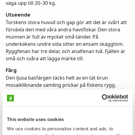
väga upp till 20–30 kg.
Utseende
Torskens stora huvud och gap gör att det är svårt att
förväxla den med våra andra havsfiskar. Den stora
munnen är full av mycket små tänder. På
underkäkens undre sida sitter en ensam skäggtöm.
Ryggfenan har tre delar, och analfenan två. Fjällen är
små och svåra att lägga märke till.
Färg
Den ljusa basfärgen täcks helt av en tät brun
mosaikliknande samling prickar på fiskens rygg.
Längs sidolinjen löper en ljus horisontell rand.
Lek
Leker från vårvintern ända till augusti i öppet vatten
på 50-150 meters djup. Rommen flyter, men om
This website uses cookies
vattnets salthalt är under 11 promille sjunker den till
We use cookies to personalise content and ads, to
bottnen och största delen av den förstörs, så hos oss