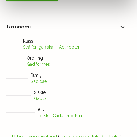
Taxonomi
Klass
Strålfeniga fiskar - Actinopteri
Ordning
Gadiformes
Familj
Gadidae
Släkte
Gadus
Art
Torsk - Gadus morhua
→
Utbredning i Finland
(
kalahavainnot.luke.fi
-
Luke
)