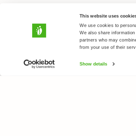
This website uses cookie
We use cookies to personal
We also share information 
partners who may combine i
from your use of their serv
Show details
NATUREGATE
ARTER
Om oss
Blomväxter
Webbutik
Träd och busk
Fåglar