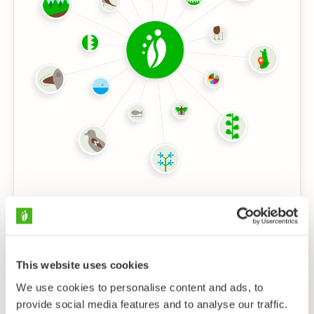
Opi lukemaan luontoa – eli kuinka tunnistaa laji
muutamalla klikkauksella
– Usen jo muutaman helpon tuntomerkin havainnointi
riittää lajin tunnistamiseen
This website uses cookies
Apua tuntomerkkien valintaan
We use cookies to personalise content and ads, to
– Joskus on vaikea päättää oikeaa tuntomerkkiä,
provide social media features and to analyse our traffic.