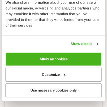
silloin apukuvat ovat lähellä
We also share information about your use of our site with
Puiden tunnistaminen silmuista
our social media, advertising and analytics partners who
– Puita voi tunnistaa jo ennen kukintaa ja lehtien
may combine it with other information that you’ve
puhkeamista
provided to them or that they’ve collected from your use
Tunnista lintulaudan linnut
of their services.
– Hae yhdellä tuntomerkillä lintulaudalla vierailevat
linnut
Linnun tunnistaminen äänen perusteella
Show details
– Kuinka tunnistaa lintu, jota ei näe?
Kouluille
Allow all cookies
Apua kasvion tekemiseen - 50 kasvia
koululaisille
Customize
– Valmiiksi poimittu lista yleisimmistä kasveista
Kokeile lajien tunnistamista
Use necessary cookies only
– Tältä sivulta vinkkejä lajintunnistustyökalujemme
käyttöön