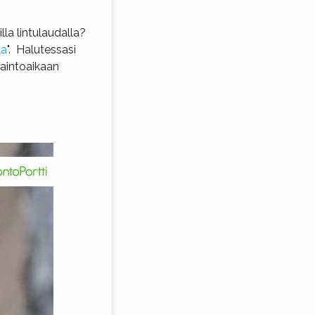
lla lintulaudalla?
la
". Halutessasi
vaintoaikaan