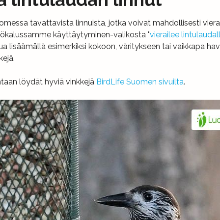
messa tavattavista linnuista, jotka voivat mahdollisesti vierai
työkalussamme käyttäytyminen-valikosta "
vierailee lintulaudal
ua lisäämällä esimerkiksi kokoon, väritykseen tai vaikkapa ha
kejä.
intaan löydät hyviä vinkkejä
BirdLife Suomen sivuilta
.