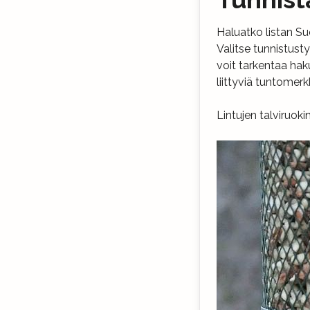
Haluatko listan Suo
Valitse tunnistus
voit tarkentaa hak
liittyviä tuntomerk
Lintujen talviruok