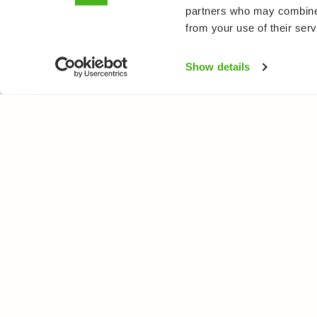
partners who may combine i
from your use of their serv
Show details
LUONTOPORTTI
LAJ
Tietoa meistä
Kukk
Verkkolehti
Puut
Verkkokurssit
Linn
Verkkokauppa
Perh
Nisä
Sien
Kala