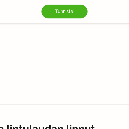
Tunnista!
a lintulaudan linnut