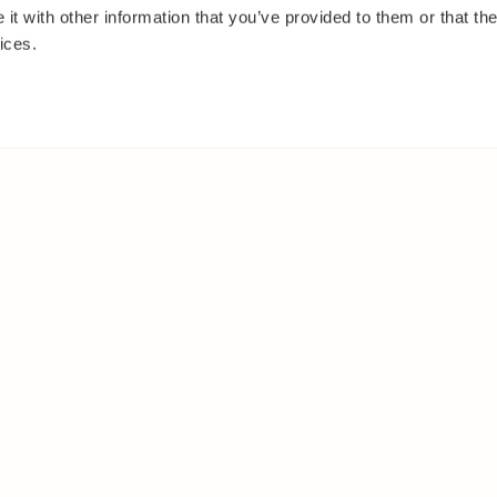
t with other information that you’ve provided to them or that the
ices.
IT
MUUALLA
akasvit
Facebook
 ja pensaat
Instagram
ut
Youtube
oset
kkäät
et
t