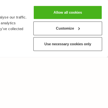
Allow all cookies
yse our traffic.
 analytics
Customize
y’ve collected
Use necessary cookies only
MUUTA
Käyttöehdot ja tietosuojakäytäntö
Lähetä palautetta!
Opettajille ja oppilaitoksille
Tee Kopiosto-ilmoitus