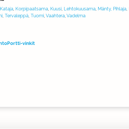
Kataja
,
Korpipaatsama
,
Kuusi
,
Lehtokuusama
,
Mänty,
Pihlaja
,
i
,
Tervaleppä
,
Tuomi
,
Vaahtera
,
Vadelma
ntoPortti-vinkit