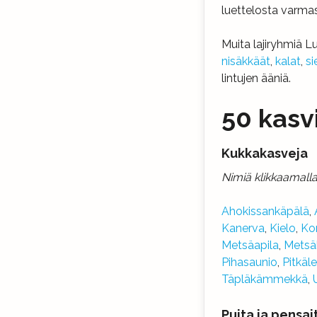
luettelosta varma
Muita lajiryhmiä L
nisäkkäät
,
kalat
,
si
lintujen ääniä.
50 kasvi
Kukkakasveja
Nimiä klikkaamalla 
Ahokissankäpälä
,
Kanerva
,
Kielo
,
Ko
Metsäapila
,
Metsäk
Pihasaunio
,
Pitkäle
Täpläkämmekkä
,
Puita ja pensai