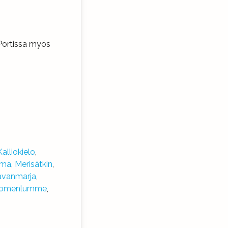
oPortissa myös
Kalliokielo
,
sma
,
Merisätkin
,
avanmarja
,
omenlumme
,