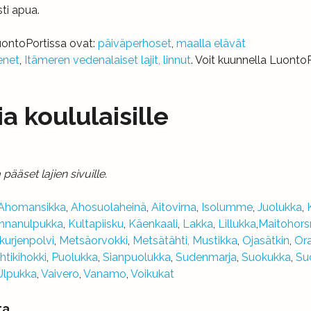
sti apua.
uontoPortissa ovat:
päiväperhoset
,
maalla elävät
enet
,
Itämeren vedenalaiset lajit,
linnut
. Voit kuunnella Luont
a koululaisille
pääset lajien sivuille.
Ahomansikka
,
Ahosuolaheinä
,
Aitovirna
,
Isolumme
,
Juolukka
,
nnanulpukka
,
Kultapiisku
,
Käenkaali
,
Lakka
,
Lillukka
,
Maitohor
urjenpolvi
,
Metsäorvokki
,
Metsätähti,
Mustikka
,
Ojasätkin
,
Or
htikihokki
,
Puolukka
,
Sianpuolukka
,
Sudenmarja
,
Suokukka
,
Su
Ulpukka
,
Vaivero
,
Vanamo
,
Voikukat
ta