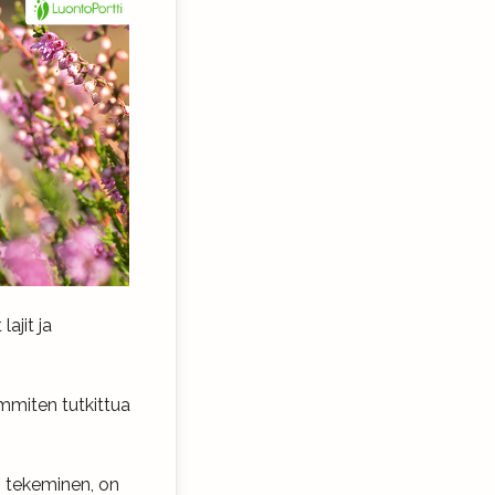
ajit ja
mmiten tutkittua
on tekeminen, on