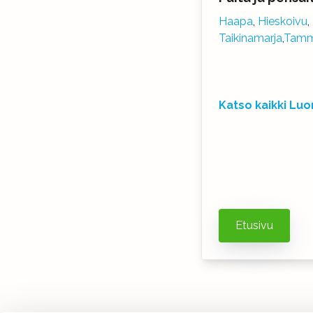
Haapa
,
Hieskoivu
,
Taikinamarja
,
Tamm
Katso kaikki Luo
Etusivu