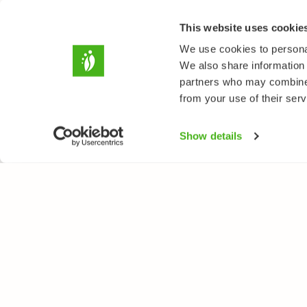
This website uses cookie
We use cookies to personal
We also share information 
partners who may combine i
from your use of their serv
Show details
LUONTOPORTTI
LAJ
Tietoa meistä
Kukk
Verkkolehti
Puut
Verkkokurssit
Linn
Verkkokauppa
Perh