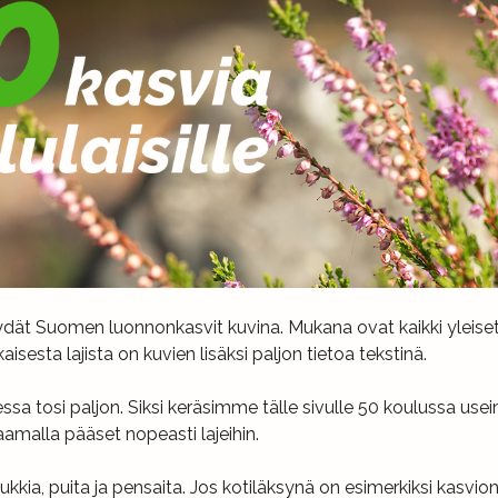
dät Suomen luonnonkasvit kuvina. Mukana ovat kaikki yleiset l
aisesta lajista on kuvien lisäksi paljon tietoa tekstinä.
a tosi paljon. Siksi keräsimme tälle sivulle 50 koulussa usei
aamalla pääset nopeasti lajeihin.
kukkia, puita ja pensaita. Jos kotiläksynä on esimerkiksi kasvi