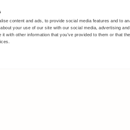
s
ise content and ads, to provide social media features and to anal
about your use of our site with our social media, advertising and
t with other information that you’ve provided to them or that the
ices.
IT
MUUALLA
akasvit
Facebook
 ja pensaat
Instagram
ut
Youtube
oset