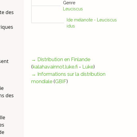
Genre
Leuciscus
te des
Ide mélanote - Leuciscus
riques
idus
→
Distribution en Finlande
sent
(
kalahavainnot.luke.fi
-
Luke
)
→
Informations sur la distribution
mondiale
(
GBIF
)
ie
ns des
lle
es
de