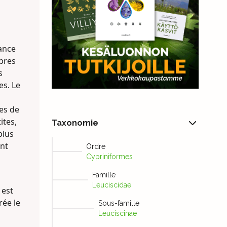
sance
mbres
s
es. Le
les de
ites,
Taxonomie
plus
ent
Ordre
Cypriniformes
Famille
Leuciscidae
 est
rée le
Sous-famille
Leuciscinae