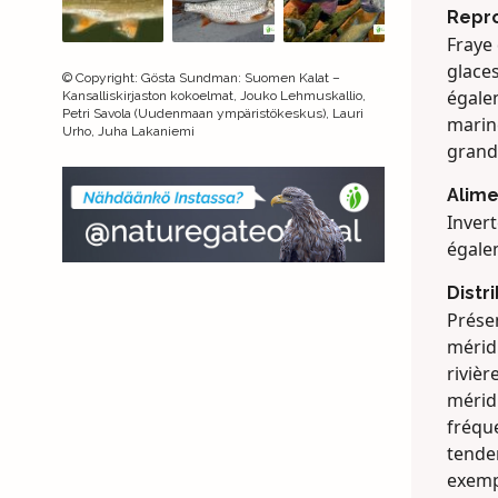
Repr
Fraye
glaces
©
Copyright
:
Gösta Sundman: Suomen Kalat –
égale
Kansalliskirjaston kokoelmat, Jouko Lehmuskallio,
Petri Savola (Uudenmaan ympäristökeskus), Lauri
marine
Urho, Juha Lakaniemi
grand
Alime
Inver
égale
Distr
Prése
mérid
riviè
méridi
fréque
tenden
exempl