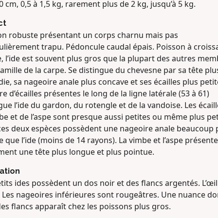
0 cm, 0,5 à 1,5 kg, rarement plus de 2 kg, jusqu’à 5 kg.
ct
on robuste présentant un corps charnu mais pas
culièrement trapu. Pédoncule caudal épais. Poisson à crois
, l’ide est souvent plus gros que la plupart des autres me
famille de la carpe. Se distingue du chevesne par sa tête plu
ie, sa nageoire anale plus concave et ses écailles plus petit
 d’écailles présentes le long de la ligne latérale (53 à 61)
gue l’ide du gardon, du rotengle et de la vandoise. Les écail
be et de l’aspe sont presque aussi petites ou même plus pet
ces deux espèces possèdent une nageoire anale beaucoup 
 que l’ide (moins de 14 rayons). La vimbe et l’aspe présent
ment une tête plus longue et plus pointue.
ation
tits ides possèdent un dos noir et des flancs argentés. L’œil
. Les nageoires inférieures sont rougeâtres. Une nuance do
es flancs apparaît chez les poissons plus gros.