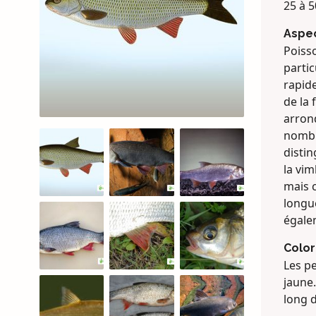
25 à 5
Aspe
Poiss
parti
rapide
de la 
arrond
nombre
distin
la vim
mais 
longue
égale
Color
Les pe
jaune
long d