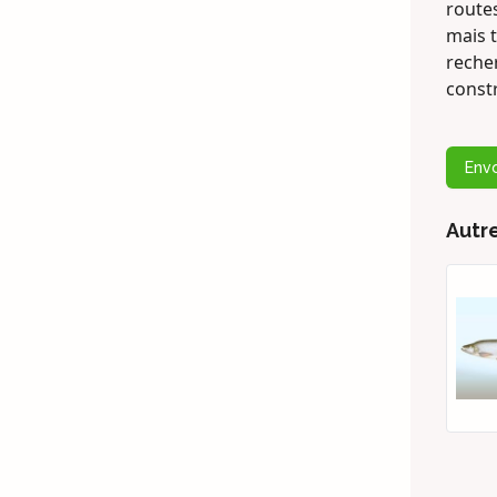
routes
mais t
recher
const
Env
Autr