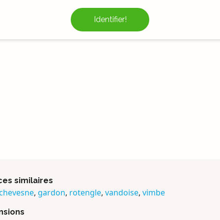
Identifier!
es similaires
chevesne
,
gardon
,
rotengle
,
vandoise
,
vimbe
nsions