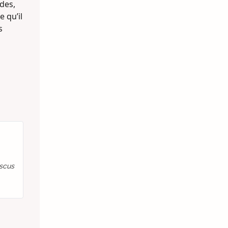
des,
 qu’il
s
iscus