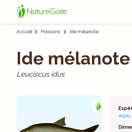
Accueil
Poissons
Ide mélanote
Ide mélanote
Leuciscus idus
Espèc
aspe
,
Dime