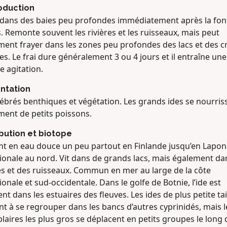
oduction
 dans des baies peu profondes immédiatement après la fon
. Remonte souvent les rivières et les ruisseaux, mais peut
ment frayer dans les zones peu profondes des lacs et des c
s. Le frai dure généralement 3 ou 4 jours et il entraîne une
e agitation.
ntation
tébrés benthiques et végétation. Les grands ides se nourris
ment de petits poissons.
ibution et biotope
nt en eau douce un peu partout en Finlande jusqu’en Lapon
ionale au nord. Vit dans de grands lacs, mais également da
res et des ruisseaux. Commun en mer au large de la côte
onale et sud-occidentale. Dans le golfe de Botnie, l’ide est
nt dans les estuaires des fleuves. Les ides de plus petite tai
t à se regrouper dans les bancs d’autres cyprinidés, mais l
aires les plus gros se déplacent en petits groupes le long 