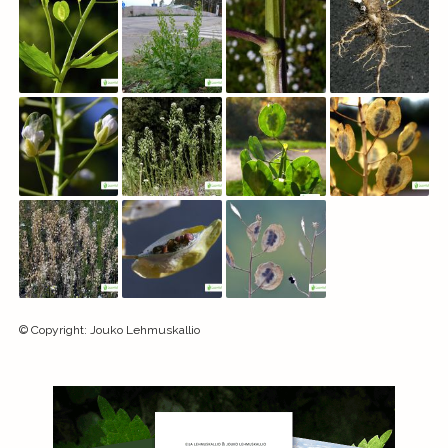
©
Copyright
:
Jouko Lehmuskallio