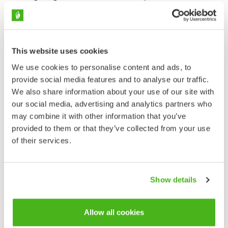
mm de long, pointes arrondies et bords
membraneux. Pistil formé par deux carpelles soudés.
6 étamines, anthères jaunes.
This website uses cookies
Feuilles
Alternes, glabres. Feuilles basales munies de pétiole
We use cookies to personalise content and ads, to
fanant hâtivement. Feuilles caulinaires sessiles,
provide social media features and to analyse our traffic.
oblongues à étroitement triangulaires, base sagittée,
We also share information about your use of our site with
et dentelées en bords à grandes dents.
our social media, advertising and analytics partners who
may combine it with other information that you’ve
Fruit
provided to them or that they’ve collected from your use
Longue cosse de 10–15 mm de long divisée en deux
of their services.
par une paroi membraneuse (silique). Cosse aplatie,
ovale et à grandes ailes. L’encoche apicale est
profonde et le bec situé à la base de l’encoche est
Show details
court. Le pédoncule du fruit est d’une longueur
d’environ 15 mm. La graine est marron, ovale, aplatie
et rainurée.
Allow all cookies
Habitat