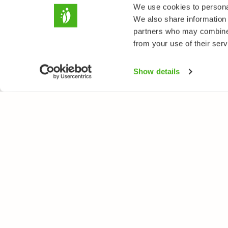
We use cookies to personal
We also share information 
partners who may combine i
from your use of their serv
Show details
LUONTOPORTTI
LAJ
Tietoa meistä
Kukk
Verkkolehti
Puut
Verkkokurssit
Linn
Verkkokauppa
Perh
Nisä
Sien