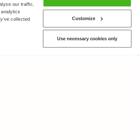
yse our traffic.
 analytics
Customize
y’ve collected
Use necessary cookies only
MUUTA
Käyttöehdot ja tietosuojakäytäntö
Lähetä palautetta!
Opettajille ja oppilaitoksille
Tee Kopiosto-ilmoitus
Mainostaminen ja kumppanuudet
Palvelut yrityksille, lisensointi