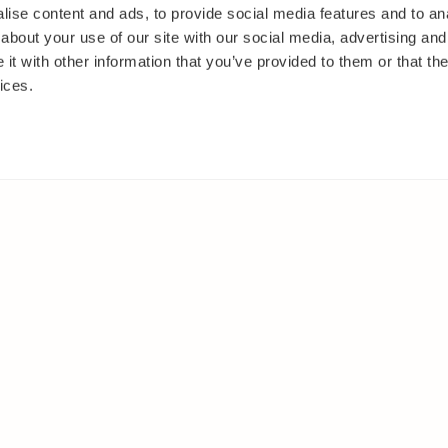
ise content and ads, to provide social media features and to anal
about your use of our site with our social media, advertising and
t with other information that you’ve provided to them or that the
ices.
IT
MUUALLA
akasvit
Facebook
 ja pensaat
Instagram
ut
Youtube
oset
kkäät
et