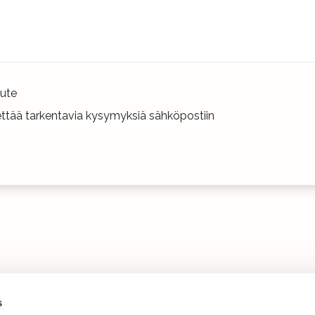
ute
hettää tarkentavia kysymyksiä sähköpostiin
s