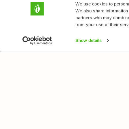
We use cookies to personal
We also share information 
partners who may combine i
from your use of their serv
Show details
LUONTOPORTTI
LAJ
Tietoa meistä
Kukk
Verkkolehti
Puut
Verkkokurssit
Linn
Verkkokauppa
Perh
Nisä
Sien