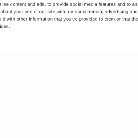
ise content and ads, to provide social media features and to anal
about your use of our site with our social media, advertising and
t with other information that you’ve provided to them or that the
ices.
IT
MUUALLA
akasvit
Facebook
 ja pensaat
Instagram
ut
Youtube
oset
kkäät
et