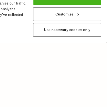
yse our traffic.
 analytics
Customize
y’ve collected
Use necessary cookies only
MUUTA
Käyttöehdot ja tietosuojakäytäntö
Lähetä palautetta!
Opettajille ja oppilaitoksille
Tee Kopiosto-ilmoitus
Mainostaminen ja kumppanuudet
Palvelut yrityksille, lisensointi