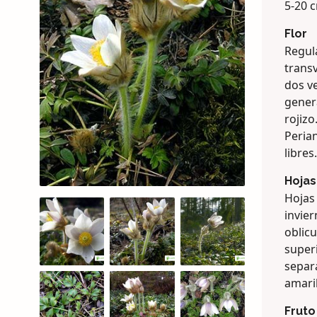
5-20 c
Flor
Regula
transv
dos ve
gener
rojiz
Perian
libre
Hojas
Hojas 
invier
oblic
superi
separa
amaril
Fruto