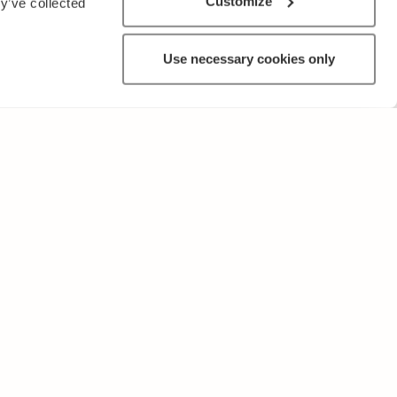
Customize
y’ve collected
Use necessary cookies only
OTROS
Términos de uso y Política de Privacidad
Por favor envíenos sus comentarios