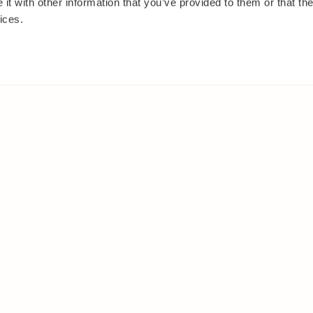
t with other information that you’ve provided to them or that the
ices.
S
EN OTROS MEDIOS
Facebook
Instagram
Youtube
te 2026