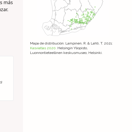
es más
zar.
Mapa de distribución
: Lampinen, R. & Lahti, T. 2021:
Kasviatlas 2020.
Helsingin Yliopisto,
Luonnontieteellinen keskusmuseo, Helsinki.
ns