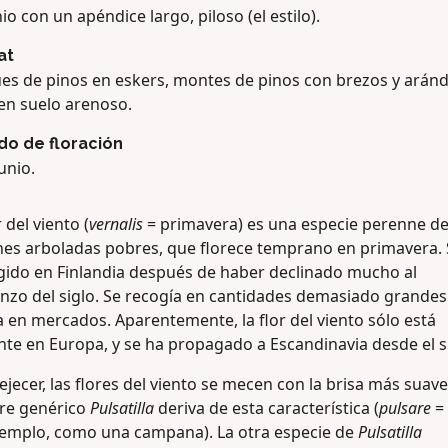
o con un apéndice largo, piloso (el estilo).
at
es de pinos en eskers, montes de pinos con brezos y arán
 en suelo arenoso.
do de floración
junio.
r del viento (
vernalis
= primavera) es una especie perenne d
nes arboladas pobres, que florece temprano en primavera. 
gido en Finlandia después de haber declinado mucho al
nzo del siglo. Se recogía en cantidades demasiado grandes
 en mercados. Aparentemente, la flor del viento sólo está
nte en Europa, y se ha propagado a Escandinavia desde el s
ejecer, las flores del viento se mecen con la brisa más suave.
e genérico
Pulsatilla
deriva de esta característica (
pulsare
= 
jemplo, como una campana). La otra especie de
Pulsatilla