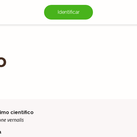
Identificar
o
imo científico
ne vernalis
a