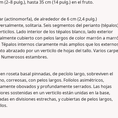
m (2–8 pulg.), hasta 35 cm (14 pulg.) en el fruto.
r (actinomorfa), de alrededor de 6 cm (2,4 pulg.)
ersalmente, solitaria. Seis segmentos del perianto (tépalos)
rticilos. Lado interior de los tépalos blanco, lado exterior
almente cubierto con pelos largos de color marrón a marr
o. Tépalos internos claramente más amplios que los externos
to abrazado por un verticilo de hojas del tallo. Varios carp
s. Numerosos estambres.
en roseta basal pinnadas, de pecíolo largo, sobreviven el
no, correosas, con pelos largos. Folíolos asimétricos,
uamente obovados y profundamente serrados. Las hojas
ores sostenidas en un verticilo están unidas en la base,
das en divisiones estrechas, y cubiertas de pelos largos,
los.