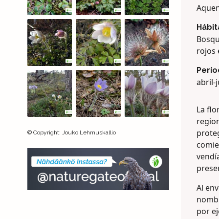
Aqueni
Hábit
Bosqu
rojos
Perío
abril-
La flo
regio
prote
©
Copyright
:
Jouko Lehmuskallio
comie
vendía
prese
Al env
nombr
por e