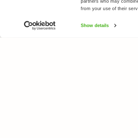
partners who may combine i
from your use of their serv
Show details
NATUREGATE
ESPECIE
Sobre nosotros
Flores
Tienda online
Aves
Mariposas
Peces
Todos los derechos reservados. © LuontoPortti / NatureGa