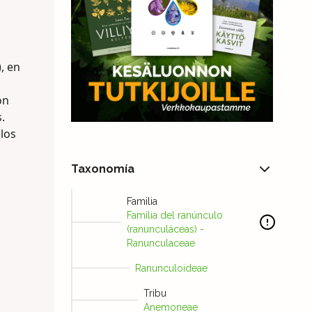
, en
ón
.
elos
Taxonomía
Familia
Familia del ranúnculo
(ranunculáceas) -
Ranunculaceae
Ranunculoideae
Tribu
Anemoneae