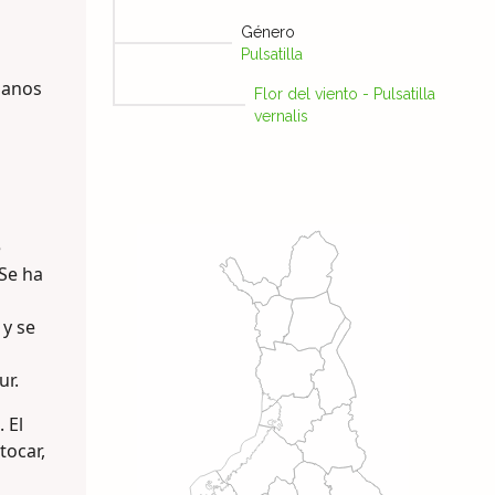
Género
Pulsatilla
danos
Flor del viento - Pulsatilla
vernalis
e
Se ha
 y se
ur.
 El
tocar,