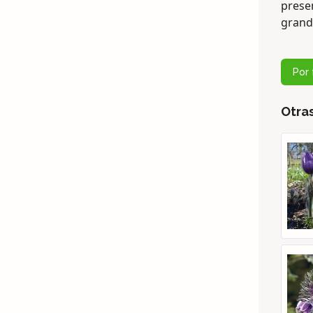
presen
grande
Por 
Otra