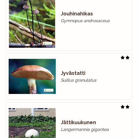
Jouhinahikas
Gymnopus androsaceus
Jyvästatti
Suillus granulatus
Jättikuukunen
Langermannia gigantea