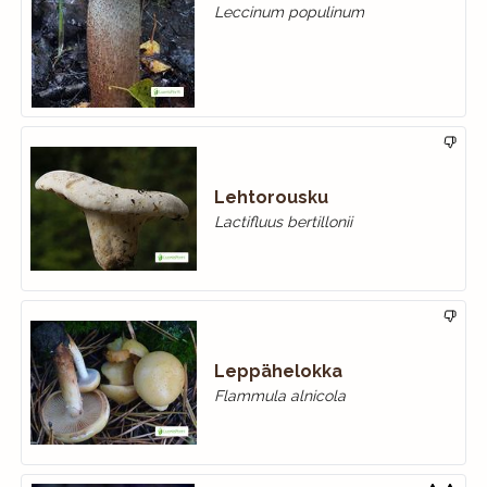
Leccinum populinum
Lehtorousku
Lactifluus bertillonii
Leppähelokka
Flammula alnicola