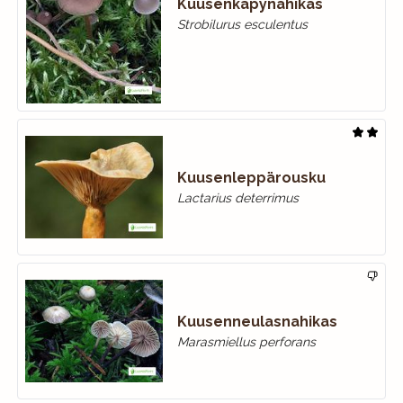
Kuusenkäpynahikas
Strobilurus esculentus
Kuusenleppärousku
Lactarius deterrimus
Kuusenneulasnahikas
Marasmiellus perforans