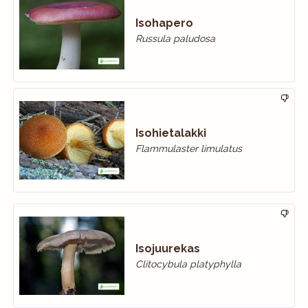
Isohapero
Russula paludosa
Isohietalakki
Flammulaster limulatus
Isojuurekas
Clitocybula platyphylla