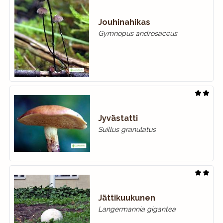
Jouhinahikas
Gymnopus androsaceus
Jyvästatti
Suillus granulatus
Jättikuukunen
Langermannia gigantea