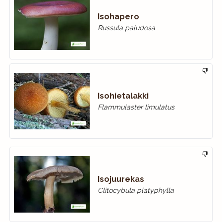
Isohapero
Russula paludosa
Isohietalakki
Flammulaster limulatus
Isojuurekas
Clitocybula platyphylla