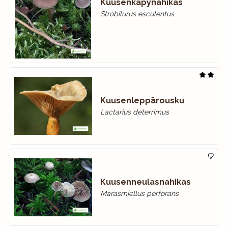
Kuusenkäpynahikas
Strobilurus esculentus
Kuusenleppärousku
Lactarius deterrimus
Kuusenneulasnahikas
Marasmiellus perforans