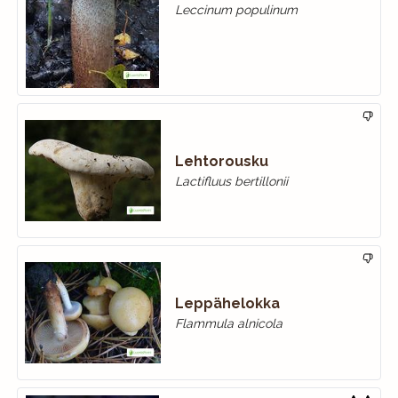
Leccinum populinum
Lehtorousku
Lactifluus bertillonii
Leppähelokka
Flammula alnicola