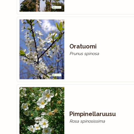
Oratuomi
Prunus spinosa
Pimpinellaruusu
Rosa spinosissima