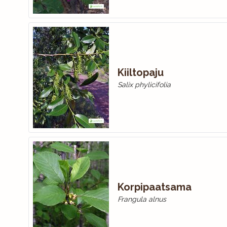
Kiiltopaju
Salix phylicifolia
Korpipaatsama
Frangula alnus