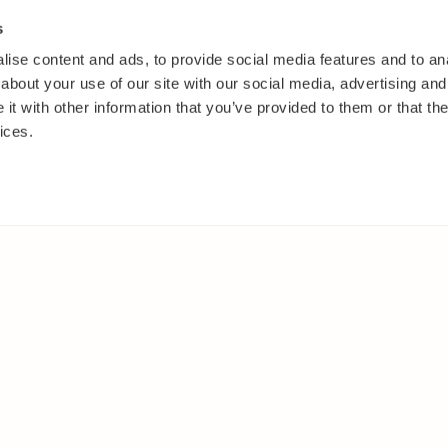
s
ise content and ads, to provide social media features and to anal
about your use of our site with our social media, advertising and
t with other information that you’ve provided to them or that the
ices.
SPÈCE
AILLEURS
urs
Facebook
seaux
Instagram
illons
Youtube
issons