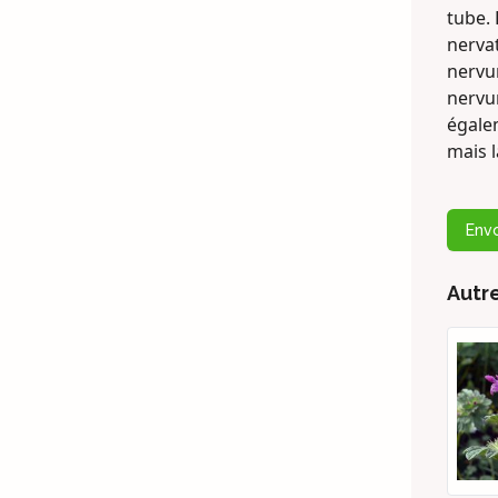
tube. 
nervat
nervur
nervur
égale
mais l
Env
Autr