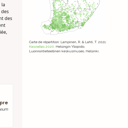
 la
t des
nt des
ent
iée,
Carte de répartition
: Lampinen, R. & Lahti, T. 2021:
Kasviatlas 2020.
Helsingin Yliopisto,
Luonnontieteellinen keskusmuseo, Helsinki.
pre
reum