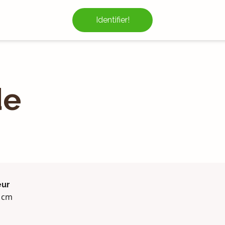
Identifier!
de
eur
 cm