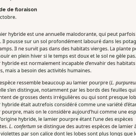
de de floraison
ctobre.
ier hybride est une annuelle malodorante, qui peut parfois
e. Il pousse sur un sol profondément labouré dans les potag
amps. Il ne survit pas dans des habitats vierges. La plante p
ouir en plein hiver si le temps est doux et le sol ne gèle pas
r hybride est normalement incapable d’envahir des habitats
s, mais a besoin des activités humaines.
 espèce ressemble beaucoup au lamier pourpre (
L. purpure
lle s’en distingue, notamment par les bords des feuilles qui
tent de grosses dents irrégulières ou qui sont presque lob
r hybride était autrefois considéré comme une variété d’ét
r pourpre, mais on le considère aujourd’hui comme une es
’origine hybride, le lamier pourpre étant l’une des espèces
tes.
L. confertum
se distingue des autres espèces de lamier 
 violettes par son calice dont les lobes sont plus longs que l