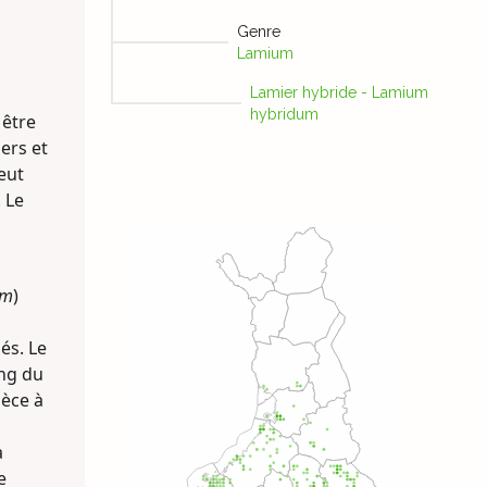
Genre
Lamium
Lamier hybride - Lamium
hybridum
 être
ers et
eut
. Le
um
)
és. Le
ang du
pèce à
à
e