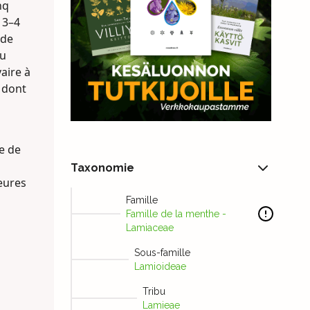
nq
 3–4
 de
lu
aire à
, dont
e de
Taxonomie
ieures
Famille
Famille de la menthe -
Lamiaceae
Sous-famille
Lamioideae
Tribu
Lamieae