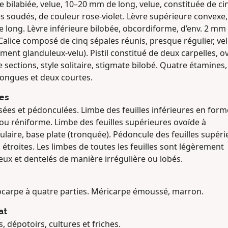
e bilabiée, velue, 10–20 mm de long, velue, constituée de ci
s soudés, de couleur rose-violet. Lèvre supérieure convexe,
 long. Lèvre inférieure bilobée, obcordiforme, d’env. 2 mm
Calice composé de cinq sépales réunis, presque régulier, ve
ment glanduleux-velu). Pistil constitué de deux carpelles, ov
 sections, style solitaire, stigmate bilobé. Quatre étamines
longues et deux courtes.
les
ées et pédonculées. Limbe des feuilles inférieures en form
ou réniforme. Limbe des feuilles supérieures ovoïde à
ulaire, base plate (tronquée). Pédoncule des feuilles supér
s étroites. Les limbes de toutes les feuilles sont légèrement
ux et dentelés de manière irrégulière ou lobés.
ocarpe à quatre parties. Méricarpe émoussé, marron.
at
s, dépotoirs, cultures et friches.