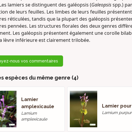
Les lamiers se distinguent des galéopsis (
Galeopsis
spp.) par
ion de leurs feuilles. Les limbes de leurs feuilles présenten
es réticulées, tandis que la plupart des galéopsis présente
es pennées. Les structures florales des deux genres diffèr
ment. Les galéopsis présentent également une corolle bilab
a lèvre inférieure est clairement trilobée.
oyez-nous vos commentaires
es espèces du même genre (4)
Lamier
Lamier pour
amplexicaule
Lamium purpu
Lamium
amplexicaule