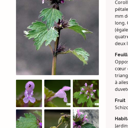
Coroll
pétale
mm de
long. 
(égale
quatre
deux 
Feuil
Oppos
cœur 
triang
à aile
duvete
Fruit
Schiz
Habit
Jardin