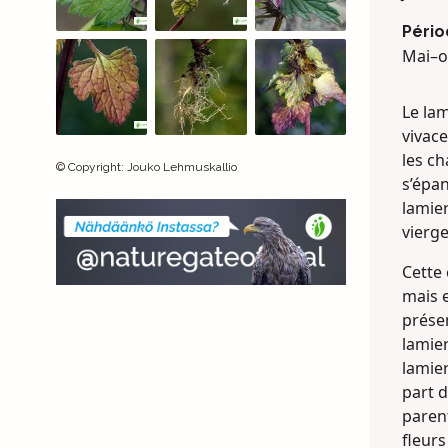
Pério
Mai–o
Le lam
vivac
les ch
©
Copyright
:
Jouko Lehmuskallio
s’épan
lamie
vierge
Cette
mais e
présen
lamie
lamie
part d
paren
fleurs