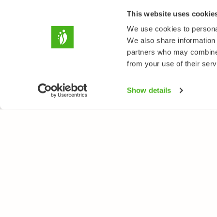
This website uses cookie
We use cookies to personal
We also share information 
partners who may combine i
from your use of their serv
Show details
NATUREGATE
E
À propos de nous
Fle
Boutique en ligne
Oi
Pap
Po