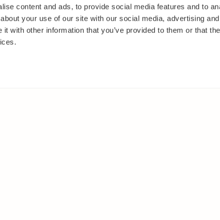
ise content and ads, to provide social media features and to anal
about your use of our site with our social media, advertising and
t with other information that you’ve provided to them or that the
ices.
IT
MUUALLA
akasvit
Facebook
 ja pensaat
Instagram
ut
Youtube
oset
kkäät
et