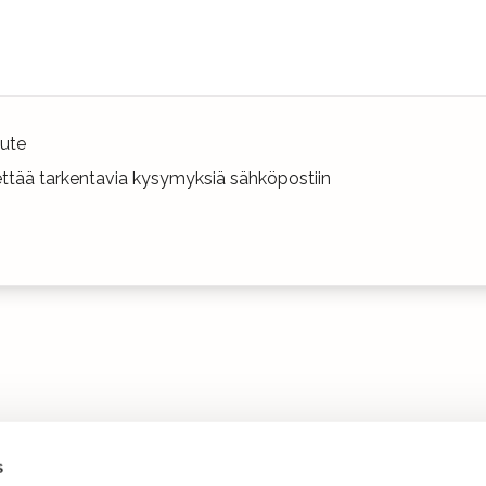
ute
hettää tarkentavia kysymyksiä sähköpostiin
s