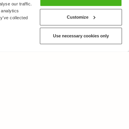
yse our traffic.
 analytics
Customize
y’ve collected
Use necessary cookies only
MUUTA
Käyttöehdot ja tietosuojakäytäntö
Lähetä palautetta!
Opettajille ja oppilaitoksille
Tee Kopiosto-ilmoitus
Mainostaminen ja kumppanuudet
Palvelut yrityksille, lisensointi