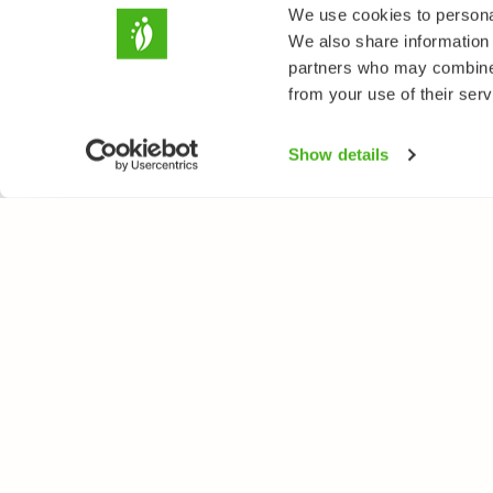
We use cookies to personal
We also share information 
partners who may combine i
from your use of their serv
Show details
LUONTOPORTTI
LAJ
Tietoa meistä
Kukk
Verkkolehti
Puut
Verkkokurssit
Linn
Verkkokauppa
Perh
Nisä
Sien