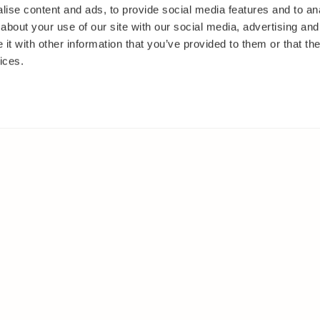
ise content and ads, to provide social media features and to anal
about your use of our site with our social media, advertising and
t with other information that you’ve provided to them or that the
ices.
IT
MUUALLA
akasvit
Facebook
 ja pensaat
Instagram
ut
Youtube
oset
kkäät
et