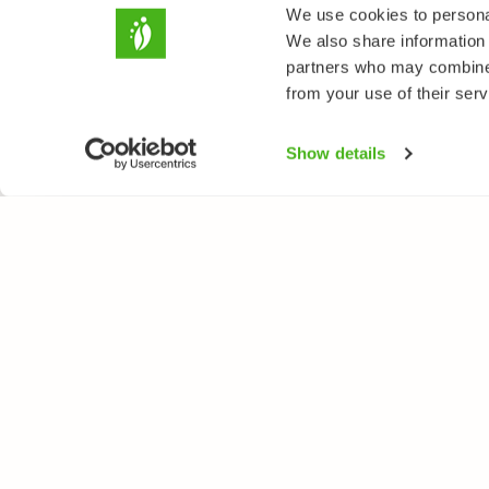
We use cookies to personal
We also share information 
partners who may combine i
from your use of their serv
Show details
LUONTOPORTTI
LAJ
Tietoa meistä
Kukk
Verkkolehti
Puut
Verkkokurssit
Linn
Verkkokauppa
Perh
Nisä
Sien