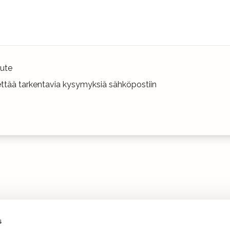
ute
hettää tarkentavia kysymyksiä sähköpostiin
s