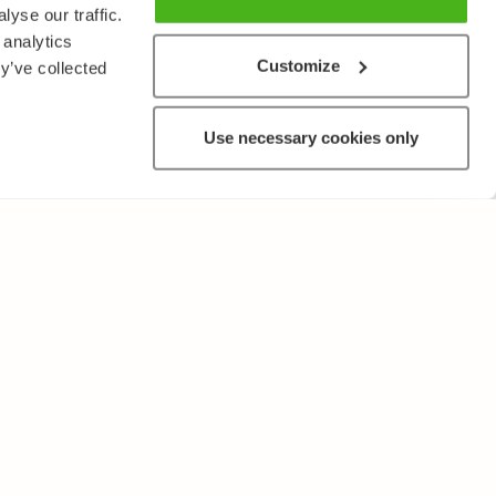
yse our traffic.
 analytics
Customize
y’ve collected
Use necessary cookies only
MUUTA
Käyttöehdot ja tietosuojakäytäntö
Lähetä palautetta!
Opettajille ja oppilaitoksille
Tee Kopiosto-ilmoitus
Mainostaminen ja kumppanuudet
Palvelut yrityksille, lisensointi