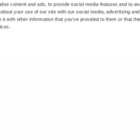
ise content and ads, to provide social media features and to anal
about your use of our site with our social media, advertising and
t with other information that you’ve provided to them or that the
ices.
IT
MUUALLA
akasvit
Facebook
 ja pensaat
Instagram
ut
Youtube
oset
kkäät
et