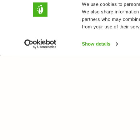
We use cookies to personal
We also share information 
partners who may combine i
from your use of their serv
Show details
LUONTOPORTTI
LAJ
Tietoa meistä
Kukk
Verkkolehti
Puut
Verkkokurssit
Linn
Verkkokauppa
Perh
Nisä
Sien