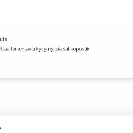
ute
hettää tarkentavia kysymyksiä sähköpostiin
s