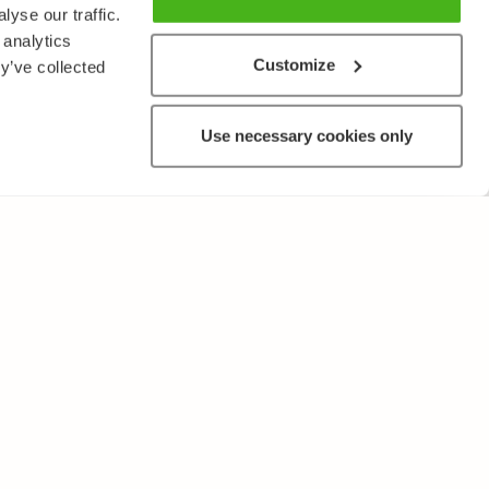
yse our traffic.
 analytics
Customize
y’ve collected
Use necessary cookies only
MUUTA
Käyttöehdot ja tietosuojakäytäntö
Lähetä palautetta!
Opettajille ja oppilaitoksille
Tee Kopiosto-ilmoitus
Mainostaminen ja kumppanuudet
Palvelut yrityksille, lisensointi