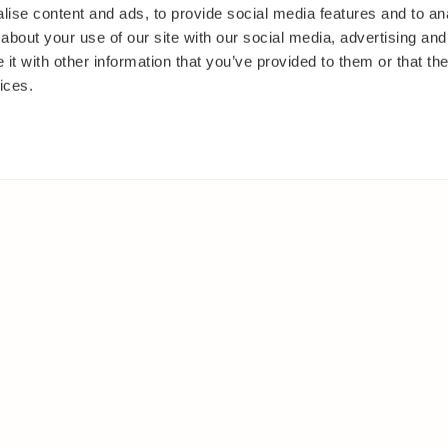
ise content and ads, to provide social media features and to anal
about your use of our site with our social media, advertising and
t with other information that you’ve provided to them or that the
ices.
IT
MUUALLA
akasvit
Facebook
 ja pensaat
Instagram
ut
Youtube
oset
kkäät
et