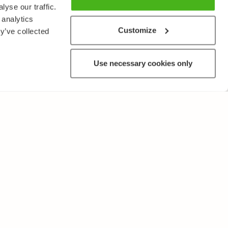
yse our traffic.
 analytics
Customize
y’ve collected
Use necessary cookies only
MUUTA
Käyttöehdot ja tietosuojakäytäntö
Lähetä palautetta!
Opettajille ja oppilaitoksille
Tee Kopiosto-ilmoitus
Mainostaminen ja kumppanuudet
Palvelut yrityksille, lisensointi