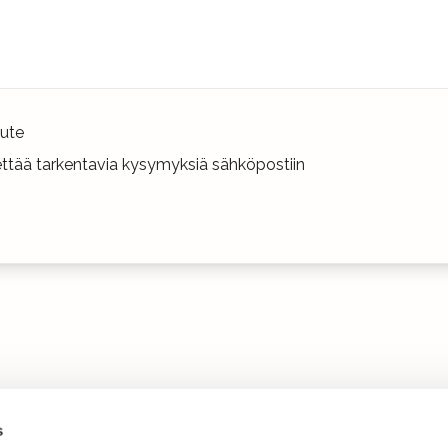
ute
hettää tarkentavia kysymyksiä sähköpostiin
s