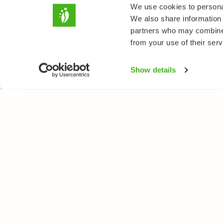
We use cookies to personal
We also share information 
partners who may combine i
from your use of their serv
Show details
LUONTOPORTTI
LAJ
Tietoa meistä
Kukk
Verkkolehti
Puut
Verkkokurssit
Linn
Verkkokauppa
Perh
Nisä
Sien